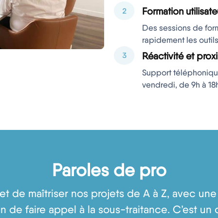
Formation utilisate
Des sessions de form
rapidement les outil
Réactivité et prox
Support téléphonique
vendredi, de 9h à 18h
Paroles de pro
t de maîtriser nos projets de A à Z, avec une
n de faire appel à la sous-traitance. C’est un 