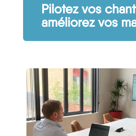
Pilotez vos chant
améliorez vos m