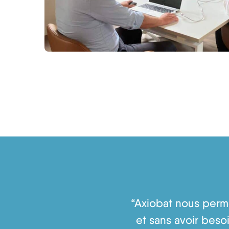
“Axiobat nous perme
et sans avoir besoi